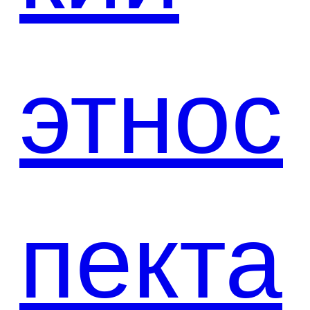
этнос
пекта