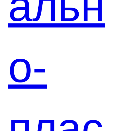
альн
о-
плас