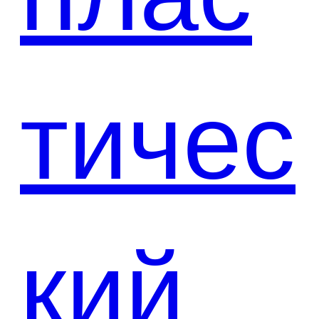
тичес
кий