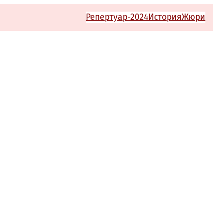
Репертуар-2024
История
Жюри
Й ТЕАТР им. М.