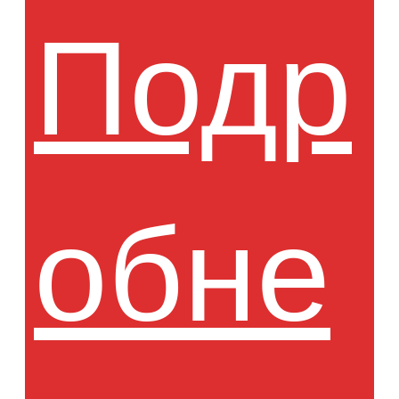
Подр
обне