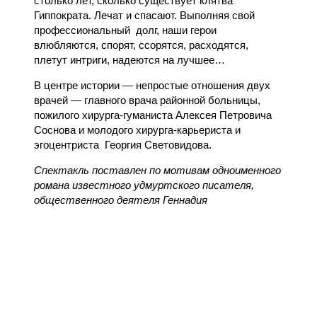
столько лет, сколько существует клятва
Гиппократа. Лечат и спасают. Выполняя свой
профессиональный долг, наши герои
влюбляются, спорят, ссорятся, расходятся,
плетут интриги, надеются на лучшее…
В центре истории — непростые отношения двух
врачей — главного врача районной больницы,
пожилого хирурга-гуманиста Алексея Петровича
Соснова и молодого хирурга-карьериста и
эгоцентриста Георгия Световидова.
Спектакль поставлен по мотивам одноименного
романа известного удмуртского писателя,
общественного деятеля Геннадия
Красильникова (инсценировка артистов
театра Константина Ложкина и Константина
Исакова). Его имя было известно как в
Удмуртии, так и за ее пределами. Он писал на
удмуртском и русском языках, обращался к
социальным, нравственным, философским
проблемам, большое внимание уделил человеку и